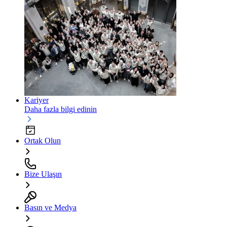
Kariyer
Daha fazla bilgi edinin
Ortak Olun
Bize Ulaşın
Basın ve Medya