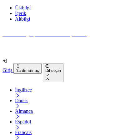
Üstbilgi
İçerik
Altbilgi
Web siteniz gerçekten ne kadar erişilebilir?
2 dakikadan kısa sürede öğrenin
Giriş
Yardımını aç
Dil seçin
İngilizce
Dansk
Almanca
Español
Français