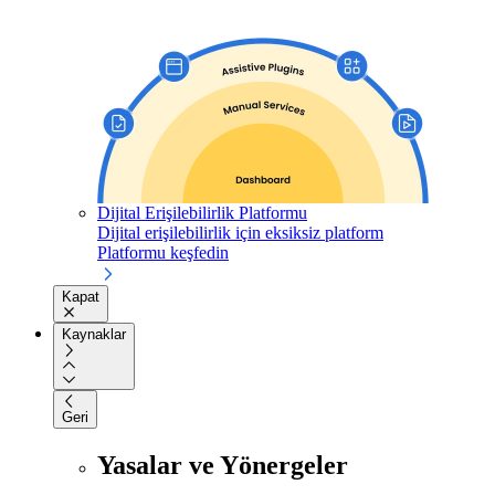
Dijital Erişilebilirlik Platformu
Dijital erişilebilirlik için eksiksiz platform
Platformu keşfedin
Kapat
Kaynaklar
Geri
Yasalar ve Yönergeler