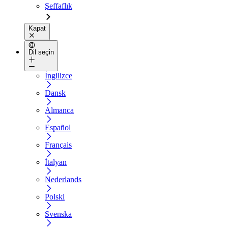
Şeffaflık
Kapat
Dil seçin
İngilizce
Dansk
Almanca
Español
Français
İtalyan
Nederlands
Polski
Svenska