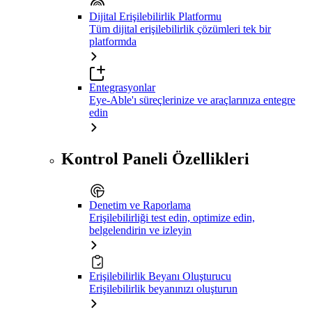
Dijital Erişilebilirlik Platformu
Tüm dijital erişilebilirlik çözümleri tek bir
platformda
Entegrasyonlar
Eye-Able'ı süreçlerinize ve araçlarınıza entegre
edin
Kontrol Paneli Özellikleri
Denetim ve Raporlama
Erişilebilirliği test edin, optimize edin,
belgelendirin ve izleyin
Erişilebilirlik Beyanı Oluşturucu
Erişilebilirlik beyanınızı oluşturun