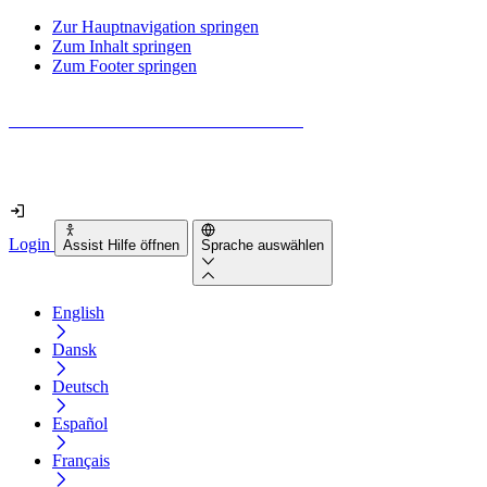
Zur Hauptnavigation springen
Zum Inhalt springen
Zum Footer springen
Wie barrierefrei ist deine Website wirklich?
Finde es in nur 2 Minuten heraus
Login
Assist Hilfe öffnen
Sprache auswählen
English
Dansk
Deutsch
Español
Français