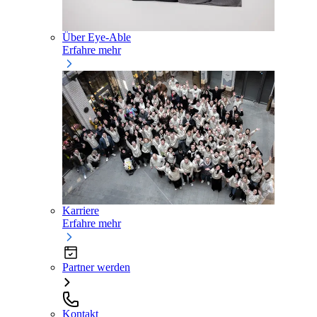
Über Eye-Able
Erfahre mehr
Karriere
Erfahre mehr
Partner werden
Kontakt