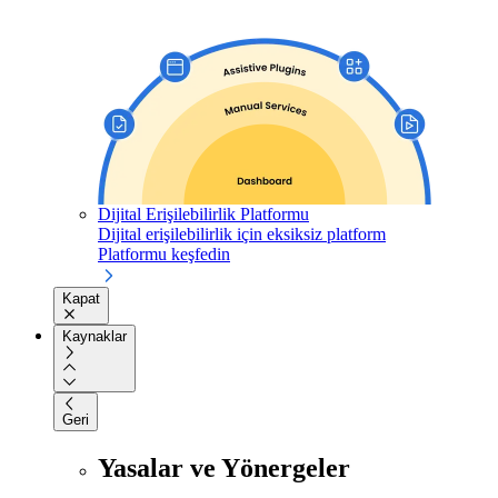
Dijital Erişilebilirlik Platformu
Dijital erişilebilirlik için eksiksiz platform
Platformu keşfedin
Kapat
Kaynaklar
Geri
Yasalar ve Yönergeler