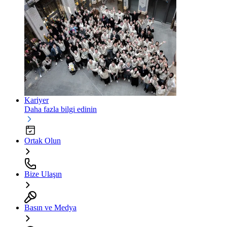
Kariyer
Daha fazla bilgi edinin
Ortak Olun
Bize Ulaşın
Basın ve Medya