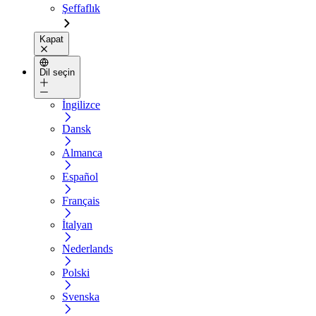
Şeffaflık
Kapat
Dil seçin
İngilizce
Dansk
Almanca
Español
Français
İtalyan
Nederlands
Polski
Svenska