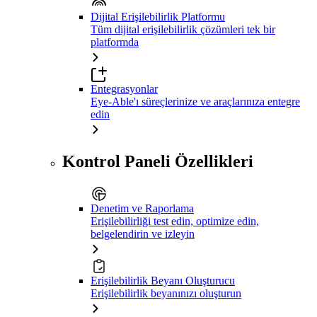
Dijital Erişilebilirlik Platformu
Tüm dijital erişilebilirlik çözümleri tek bir
platformda
Entegrasyonlar
Eye-Able'ı süreçlerinize ve araçlarınıza entegre
edin
Kontrol Paneli Özellikleri
Denetim ve Raporlama
Erişilebilirliği test edin, optimize edin,
belgelendirin ve izleyin
Erişilebilirlik Beyanı Oluşturucu
Erişilebilirlik beyanınızı oluşturun