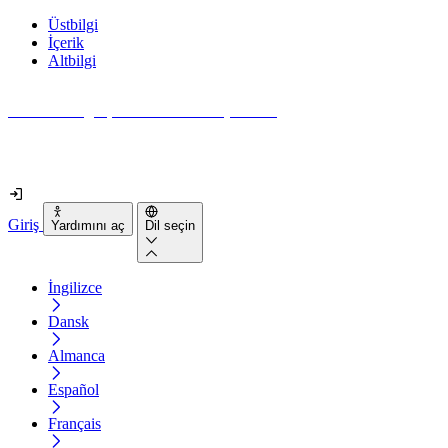
Üstbilgi
İçerik
Altbilgi
Web siteniz gerçekten ne kadar erişilebilir?
2 dakikadan kısa sürede öğrenin
Giriş
Yardımını aç
Dil seçin
İngilizce
Dansk
Almanca
Español
Français