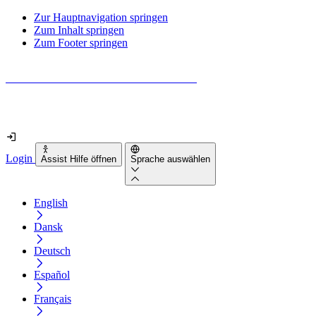
Zur Hauptnavigation springen
Zum Inhalt springen
Zum Footer springen
Wie barrierefrei ist deine Website wirklich?
Finde es in nur 2 Minuten heraus
Login
Assist Hilfe öffnen
Sprache auswählen
English
Dansk
Deutsch
Español
Français