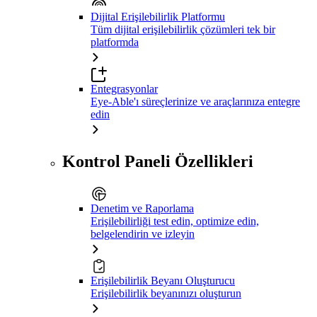
Dijital Erişilebilirlik Platformu
Tüm dijital erişilebilirlik çözümleri tek bir
platformda
Entegrasyonlar
Eye-Able'ı süreçlerinize ve araçlarınıza entegre
edin
Kontrol Paneli Özellikleri
Denetim ve Raporlama
Erişilebilirliği test edin, optimize edin,
belgelendirin ve izleyin
Erişilebilirlik Beyanı Oluşturucu
Erişilebilirlik beyanınızı oluşturun