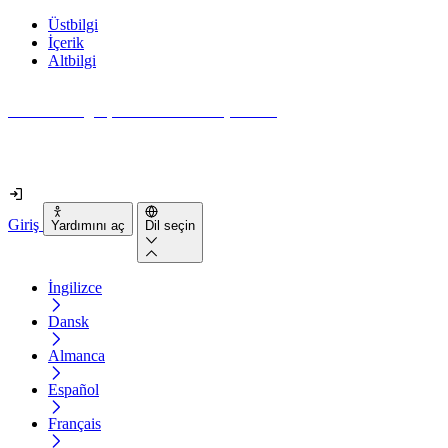
Üstbilgi
İçerik
Altbilgi
Web siteniz gerçekten ne kadar erişilebilir?
2 dakikadan kısa sürede öğrenin
Giriş
Yardımını aç
Dil seçin
İngilizce
Dansk
Almanca
Español
Français