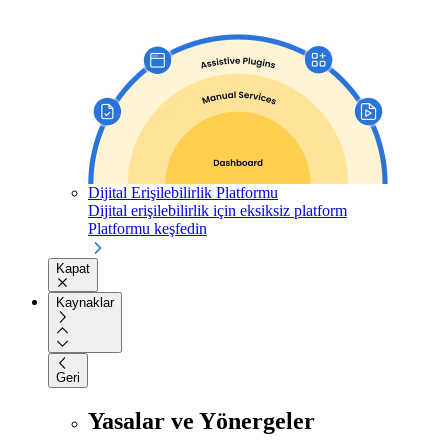
Dijital Erişilebilirlik Platformu
Dijital erişilebilirlik için eksiksiz platform
Platformu keşfedin
Kapat
Kaynaklar
Geri
Yasalar ve Yönergeler