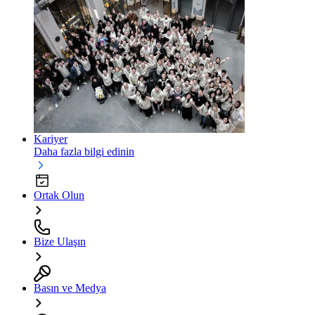
Kariyer
Daha fazla bilgi edinin
Ortak Olun
Bize Ulaşın
Basın ve Medya