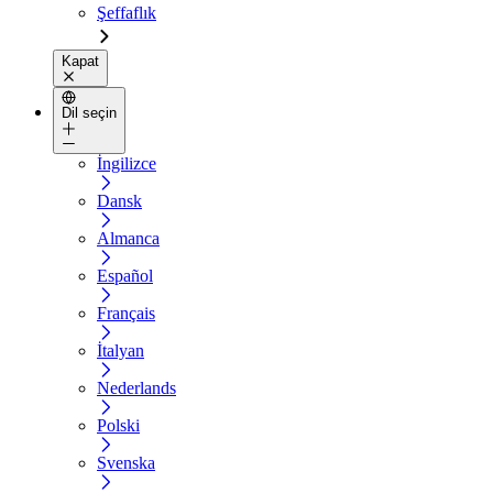
Şeffaflık
Kapat
Dil seçin
İngilizce
Dansk
Almanca
Español
Français
İtalyan
Nederlands
Polski
Svenska