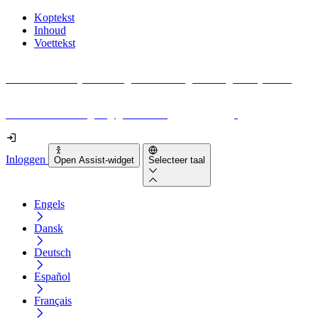
Koptekst
Inhoud
Voettekst
Geen idee waar je moet beginnen met digitale toegankelijkheid?
Download vandaag nog gratis onze
EAA-checklist
!
Inloggen
Open Assist-widget
Selecteer taal
Engels
Dansk
Deutsch
Español
Français