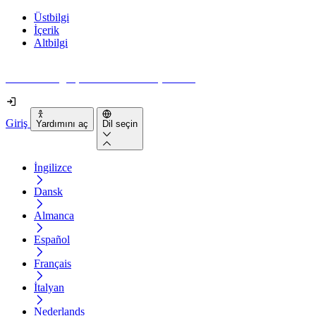
Üstbilgi
İçerik
Altbilgi
Web siteniz gerçekten ne kadar erişilebilir?
Giriş
Yardımını aç
Dil seçin
İngilizce
Dansk
Almanca
Español
Français
İtalyan
Nederlands