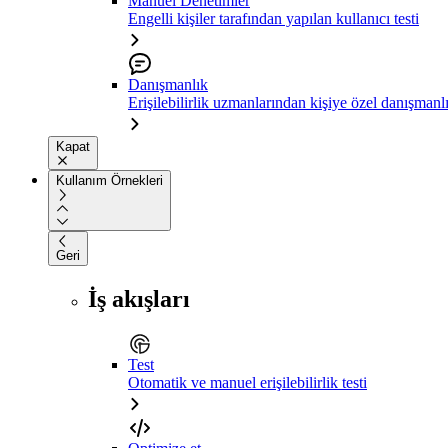
Manuel Denetimler
Engelli kişiler tarafından yapılan kullanıcı testi
Danışmanlık
Erişilebilirlik uzmanlarından kişiye özel danışmanl
Kapat
Kullanım Örnekleri
Geri
İş akışları
Test
Otomatik ve manuel erişilebilirlik testi