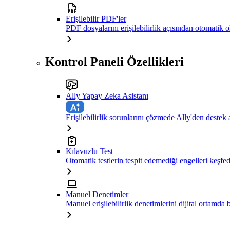
Erişilebilir PDF'ler
PDF dosyalarını erişilebilirlik açısından otomatik 
Kontrol Paneli Özellikleri
Ally Yapay Zeka Asistanı
Erişilebilirlik sorunlarını çözmede Ally'den destek 
Kılavuzlu Test
Otomatik testlerin tespit edemediği engelleri keşfe
Manuel Denetimler
Manuel erişilebilirlik denetimlerini dijital ortamda