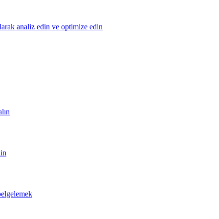
olarak analiz edin ve optimize edin
alın
din
 belgelemek