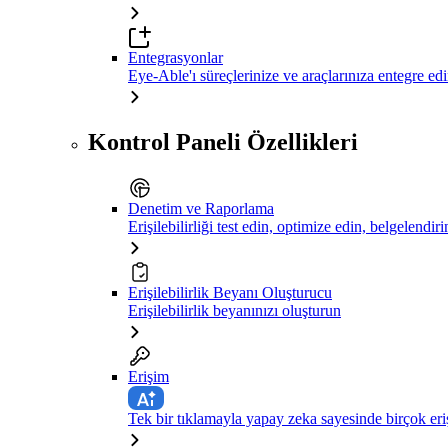
Entegrasyonlar
Eye-Able'ı süreçlerinize ve araçlarınıza entegre ed
Kontrol Paneli Özellikleri
Denetim ve Raporlama
Erişilebilirliği test edin, optimize edin, belgelendiri
Erişilebilirlik Beyanı Oluşturucu
Erişilebilirlik beyanınızı oluşturun
Erişim
Tek bir tıklamayla yapay zeka sayesinde birçok eriş