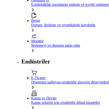
Optimize et
Erişilebilirlik sorunlarını giderin ve içeriği optimiz
Belge
Durum, ilerleme ve uyumluluğu kaydedin
Monitör
İlerlemeyi ve durumu takip edin
Endüstriler
E-Ticaret
Dönüşüm sağlayan erişilebilir alışveriş deneyimleri
Kamu ve Devlet
Kamu sektörü için erişilebilir dijital hizmetler