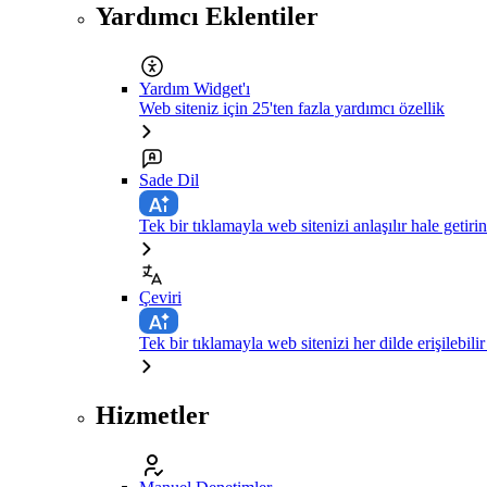
Yardımcı Eklentiler
Yardım Widget'ı
Web siteniz için 25'ten fazla yardımcı özellik
Sade Dil
Tek bir tıklamayla web sitenizi anlaşılır hale getirin
Çeviri
Tek bir tıklamayla web sitenizi her dilde erişilebilir
Hizmetler