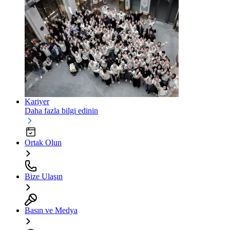
Kariyer
Daha fazla bilgi edinin
Ortak Olun
Bize Ulaşın
Basın ve Medya