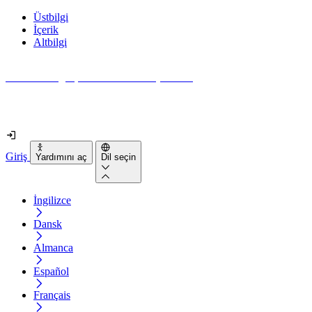
Üstbilgi
İçerik
Altbilgi
Web siteniz gerçekten ne kadar erişilebilir?
2 dakikadan kısa sürede öğrenin
Giriş
Yardımını aç
Dil seçin
İngilizce
Dansk
Almanca
Español
Français