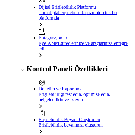
Dijital Erişilebilirlik Platformu
Tüm dijital erişilebilirlik çözümleri tek bir
platformda
Entegrasyonlar
Eye-Able'ı süreçlerinize ve araçlarınıza entegre
edin
Kontrol Paneli Özellikleri
Denetim ve Raporlama
Erişilebilirliği test edin, optimize edin,
belgelendirin ve izleyin
Erişilebilirlik Beyanı Oluşturucu
Erişilebilirlik beyanınızı oluşturun