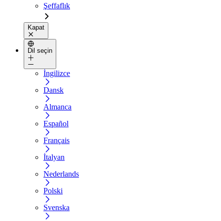
Şeffaflık
Kapat
Dil seçin
İngilizce
Dansk
Almanca
Español
Français
İtalyan
Nederlands
Polski
Svenska