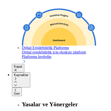
Dijital Erişilebilirlik Platformu
Dijital erişilebilirlik için eksiksiz platform
Platformu keşfedin
Kapat
Kaynaklar
Geri
Yasalar ve Yönergeler