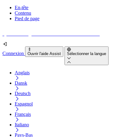
En-tête
Contenu
Pied de page
Quel est le degré d'accessibilité de votre site web ?
Connexion
Ouvrir l'aide Assist
Sélectionner la langue
Anglais
Dansk
Deutsch
Espagnol
Français
Italiano
Pays-Bas