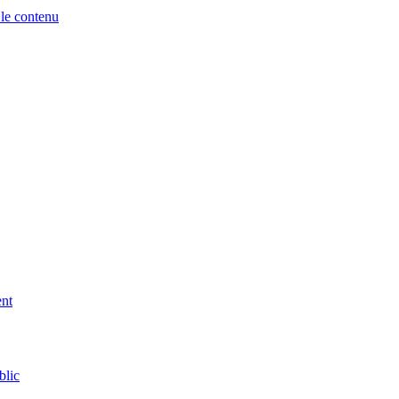
 le contenu
ent
blic