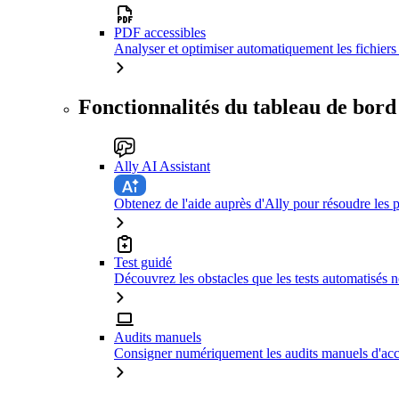
PDF accessibles
Analyser et optimiser automatiquement les fichiers 
Fonctionnalités du tableau de bord
Ally AI Assistant
Obtenez de l'aide auprès d'Ally pour résoudre les p
Test guidé
Découvrez les obstacles que les tests automatisés n
Audits manuels
Consigner numériquement les audits manuels d'acce