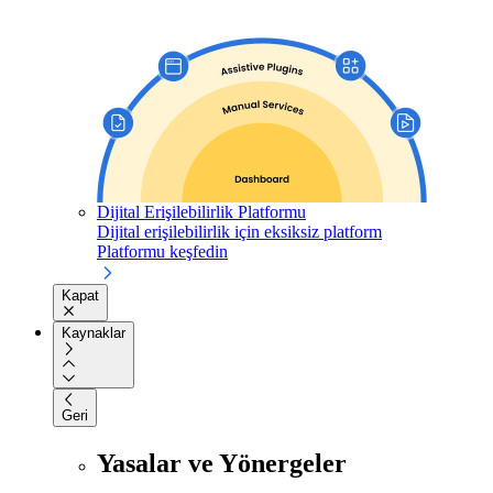
Dijital Erişilebilirlik Platformu
Dijital erişilebilirlik için eksiksiz platform
Platformu keşfedin
Kapat
Kaynaklar
Geri
Yasalar ve Yönergeler