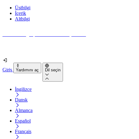
Üstbilgi
İçerik
Altbilgi
Web siteniz gerçekten ne kadar erişilebilir?
2 dakikadan kısa sürede öğrenin
Giriş
Yardımını aç
Dil seçin
İngilizce
Dansk
Almanca
Español
Français