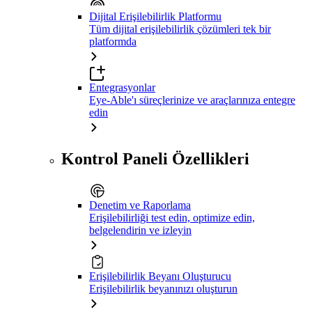
Dijital Erişilebilirlik Platformu
Tüm dijital erişilebilirlik çözümleri tek bir
platformda
Entegrasyonlar
Eye-Able'ı süreçlerinize ve araçlarınıza entegre
edin
Kontrol Paneli Özellikleri
Denetim ve Raporlama
Erişilebilirliği test edin, optimize edin,
belgelendirin ve izleyin
Erişilebilirlik Beyanı Oluşturucu
Erişilebilirlik beyanınızı oluşturun