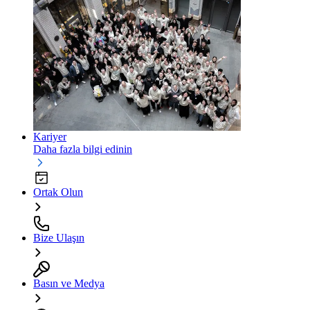
Kariyer
Daha fazla bilgi edinin
Ortak Olun
Bize Ulaşın
Basın ve Medya