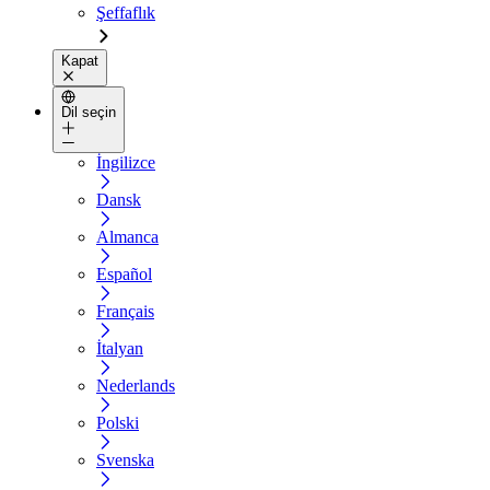
Şeffaflık
Kapat
Dil seçin
İngilizce
Dansk
Almanca
Español
Français
İtalyan
Nederlands
Polski
Svenska