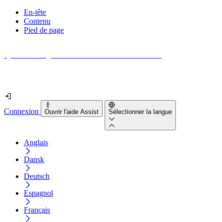
En-tête
Contenu
Pied de page
Quel est le degré d'accessibilité de votre site web ?
Découvrez-le en moins de 2 minutes
Connexion
Ouvrir l'aide Assist
Sélectionner la langue
Anglais
Dansk
Deutsch
Espagnol
Français