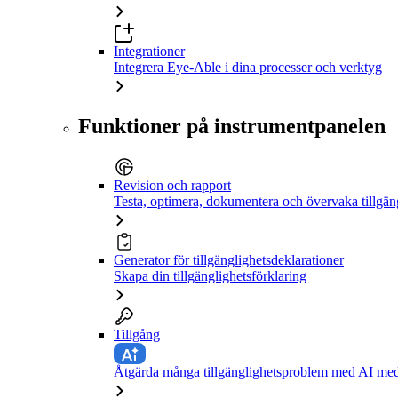
Integrationer
Integrera Eye-Able i dina processer och verktyg
Funktioner på instrumentpanelen
Revision och rapport
Testa, optimera, dokumentera och övervaka tillgän
Generator för tillgänglighetsdeklarationer
Skapa din tillgänglighetsförklaring
Tillgång
Åtgärda många tillgänglighetsproblem med AI med 