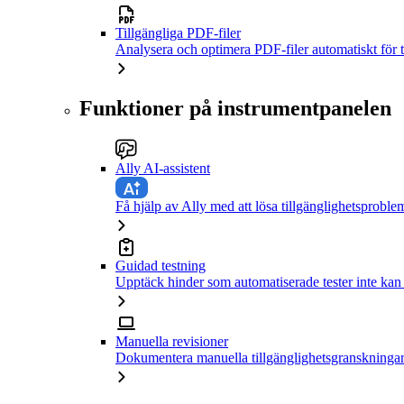
Tillgängliga PDF-filer
Analysera och optimera PDF-filer automatiskt för t
Funktioner på instrumentpanelen
Ally AI-assistent
Få hjälp av Ally med att lösa tillgänglighetsproble
Guidad testning
Upptäck hinder som automatiserade tester inte kan
Manuella revisioner
Dokumentera manuella tillgänglighetsgranskningar 