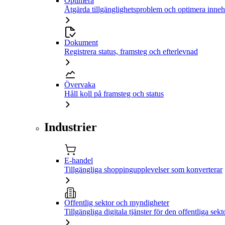
Optimera
Åtgärda tillgänglighetsproblem och optimera inneh
Dokument
Registrera status, framsteg och efterlevnad
Övervaka
Håll koll på framsteg och status
Industrier
E-handel
Tillgängliga shoppingupplevelser som konverterar
Offentlig sektor och myndigheter
Tillgängliga digitala tjänster för den offentliga sekt