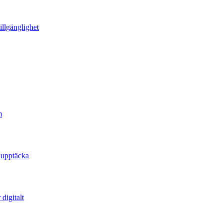
illgänglighet
m
 upptäcka
digitalt