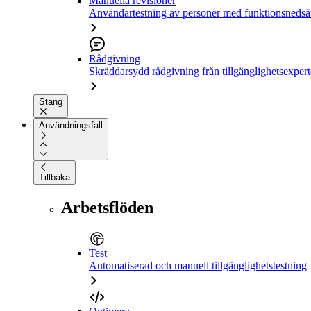
Manuella revisioner
Användartestning av personer med funktionsnedsä
Rådgivning
Skräddarsydd rådgivning från tillgänglighetsexpert
Stäng
Användningsfall
Tillbaka
Arbetsflöden
Test
Automatiserad och manuell tillgänglighetstestning