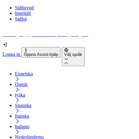
Sidhuvud
Innehåll
Sidfot
Hur tillgänglig är din webbplats egentligen?
Logga in
Öppna Assist-hjälp
Välj språk
Engelska
Dansk
tyska
Spanska
franska
Italiano
Nederländerna