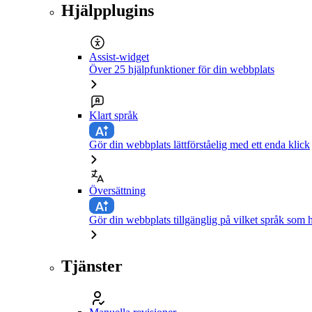
Hjälpplugins
Assist-widget
Över 25 hjälpfunktioner för din webbplats
Klart språk
Gör din webbplats lättförståelig med ett enda klick
Översättning
Gör din webbplats tillgänglig på vilket språk som h
Tjänster