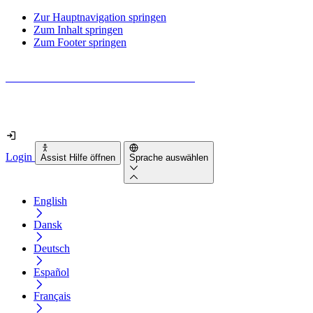
Zur Hauptnavigation springen
Zum Inhalt springen
Zum Footer springen
Wie barrierefrei ist deine Website wirklich?
Finde es in nur 2 Minuten heraus
Login
Assist Hilfe öffnen
Sprache auswählen
English
Dansk
Deutsch
Español
Français