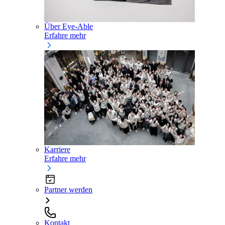
Über Eye-Able
Erfahre mehr
Karriere
Erfahre mehr
Partner werden
Kontakt