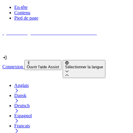
En-tête
Contenu
Pied de page
Quel est le degré d'accessibilité de votre site web ?
Découvrez-le en moins de 2 minutes
Connexion
Ouvrir l'aide Assist
Sélectionner la langue
Anglais
Dansk
Deutsch
Espagnol
Français