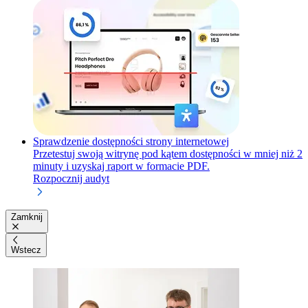
Sprawdzenie dostępności strony internetowej
Przetestuj swoją witrynę pod kątem dostępności w mniej niż 2
minuty i uzyskaj raport w formacie PDF.
Rozpocznij audyt
Zamknij
Wstecz