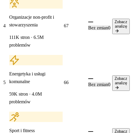
Organizacje non-profit i
Zobacz
stowarzyszenia
4
67
analizę
Bez zmian
0
111K stron · 6.5M
problemów
Energetyka i usługi
Zobacz
komunalne
5
66
analizę
Bez zmian
0
59K stron · 4.0M
problemów
Sport i fitness
Zobacz