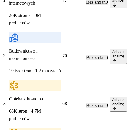
1
77
analizę
Bez zmian
0
internetowych
26K stron · 1.0M
problemów
Budownictwo i
Zobacz
2
70
analizę
Bez zmian
0
nieruchomości
19 tys. stron · 1,2 mln zadań
Opieka zdrowotna
Zobacz
3
68
analizę
Bez zmian
0
68K stron · 4.7M
problemów