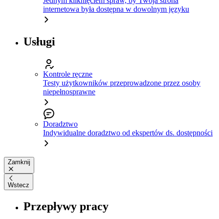
Jednym kliknięciem spraw, by Twoja strona
internetowa była dostępna w dowolnym języku
Usługi
Kontrole ręczne
Testy użytkowników przeprowadzone przez osoby
niepełnosprawne
Doradztwo
Indywidualne doradztwo od ekspertów ds. dostępności
Zamknij
Wstecz
Przepływy pracy