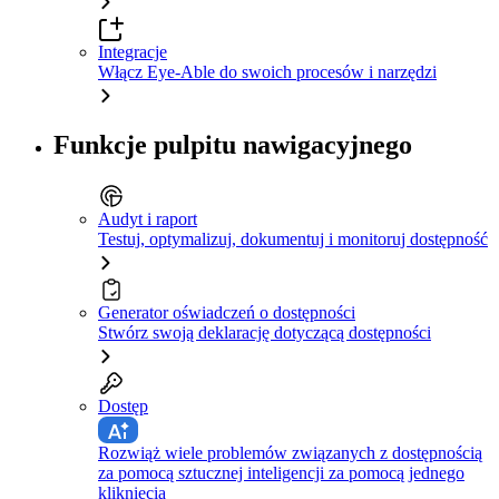
Integracje
Włącz Eye-Able do swoich procesów i narzędzi
Funkcje pulpitu nawigacyjnego
Audyt i raport
Testuj, optymalizuj, dokumentuj i monitoruj dostępność
Generator oświadczeń o dostępności
Stwórz swoją deklarację dotyczącą dostępności
Dostęp
Rozwiąż wiele problemów związanych z dostępnością
za pomocą sztucznej inteligencji za pomocą jednego
kliknięcia