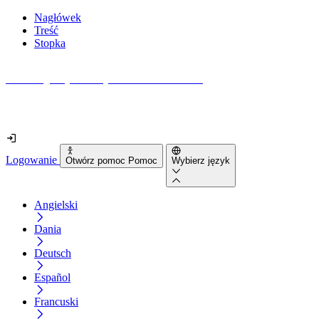
Nagłówek
Treść
Stopka
Jak dostępna jest Twoja strona internetowa?
Dowiedz się w mniej niż 2 minuty
Logowanie
Otwórz pomoc Pomoc
Wybierz język
Angielski
Dania
Deutsch
Español
Francuski