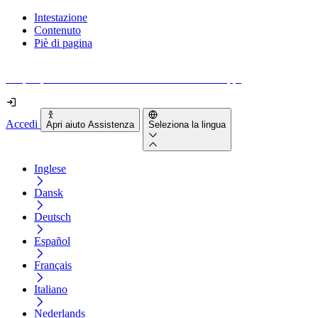
Intestazione
Contenuto
Piè di pagina
Scopri quanto sono accessibili il tuo sito e le tue app.
Accedi
Apri aiuto Assistenza
Seleziona la lingua
Inglese
Dansk
Deutsch
Español
Français
Italiano
Nederlands