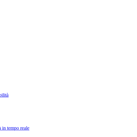
ilità
à in tempo reale