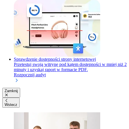
Sprawdzenie dostępności strony internetowej
Przetestuj swoją witrynę pod kątem dostępności w mniej niż 2
minuty i uzyskaj raport w formacie PDF.
Rozpocznij audyt
Zamknij
Wstecz