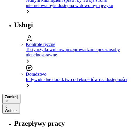
Jednym kliknięciem spraw, by Twoja strona
internetowa była dostępna w dowolnym języku
Usługi
Kontrole ręczne
Testy użytkowników przeprowadzone przez osoby
niepełnosprawne
Doradztwo
Indywidualne doradztwo od ekspertów ds. dostępności
Zamknij
Wstecz
Przepływy pracy