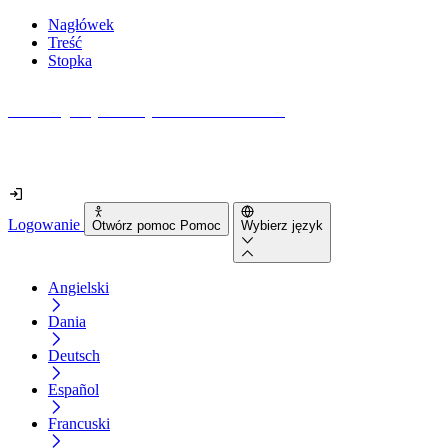
Nagłówek
Treść
Stopka
Jak dostępna jest Twoja strona internetowa?
Dowiedz się w mniej niż 2 minuty
Logowanie
Otwórz pomoc Pomoc
Wybierz język
Angielski
Dania
Deutsch
Español
Francuski