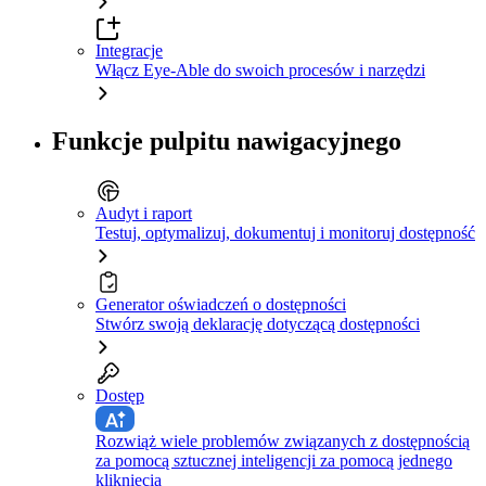
Integracje
Włącz Eye-Able do swoich procesów i narzędzi
Funkcje pulpitu nawigacyjnego
Audyt i raport
Testuj, optymalizuj, dokumentuj i monitoruj dostępność
Generator oświadczeń o dostępności
Stwórz swoją deklarację dotyczącą dostępności
Dostęp
Rozwiąż wiele problemów związanych z dostępnością
za pomocą sztucznej inteligencji za pomocą jednego
kliknięcia