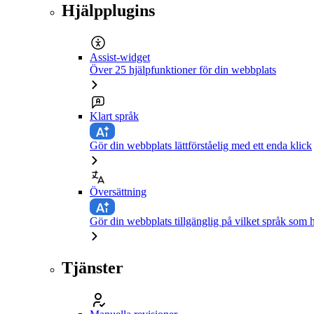
Hjälpplugins
Assist-widget
Över 25 hjälpfunktioner för din webbplats
Klart språk
Gör din webbplats lättförståelig med ett enda klick
Översättning
Gör din webbplats tillgänglig på vilket språk som h
Tjänster