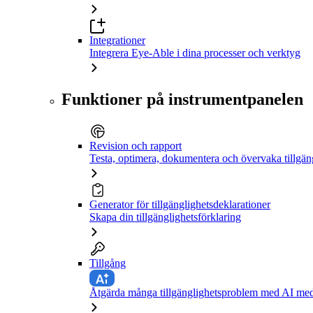
Integrationer
Integrera Eye-Able i dina processer och verktyg
Funktioner på instrumentpanelen
Revision och rapport
Testa, optimera, dokumentera och övervaka tillgän
Generator för tillgänglighetsdeklarationer
Skapa din tillgänglighetsförklaring
Tillgång
Åtgärda många tillgänglighetsproblem med AI med 