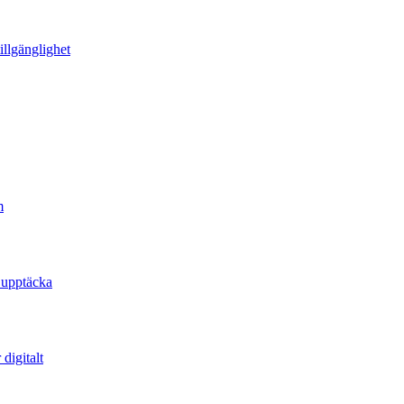
illgänglighet
m
 upptäcka
digitalt