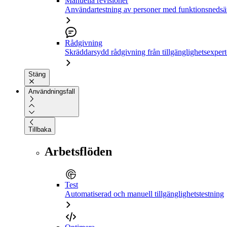
Manuella revisioner
Användartestning av personer med funktionsnedsä
Rådgivning
Skräddarsydd rådgivning från tillgänglighetsexpert
Stäng
Användningsfall
Tillbaka
Arbetsflöden
Test
Automatiserad och manuell tillgänglighetstestning