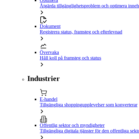
Optimera
Åtgärda tillgänglighetsproblem och optimera inneh
Dokument
Registrera status, framsteg och efterlevnad
Övervaka
Håll koll på framsteg och status
Industrier
E-handel
Tillgängliga shoppingupplevelser som konverterar
Offentlig sektor och myndigheter
Tillgängliga digitala tjänster för den offentliga sekt