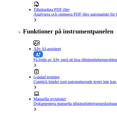
Tillgängliga PDF-filer
Analysera och optimera PDF-filer automatiskt för t
Funktioner på instrumentpanelen
Ally AI-assistent
Få hjälp av Ally med att lösa tillgänglighetsproble
Guidad testning
Upptäck hinder som automatiserade tester inte kan
Manuella revisioner
Dokumentera manuella tillgänglighetsgranskningar 