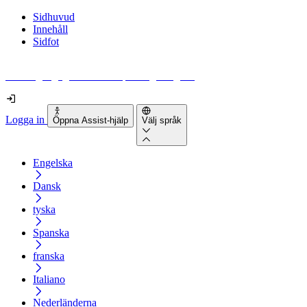
Sidhuvud
Innehåll
Sidfot
Hur tillgänglig är din webbplats egentligen?
Logga in
Öppna Assist-hjälp
Välj språk
Engelska
Dansk
tyska
Spanska
franska
Italiano
Nederländerna