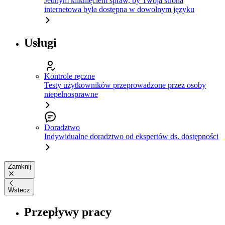
Jednym kliknięciem spraw, by Twoja strona
internetowa była dostępna w dowolnym języku
Usługi
Kontrole ręczne
Testy użytkowników przeprowadzone przez osoby
niepełnosprawne
Doradztwo
Indywidualne doradztwo od ekspertów ds. dostępności
Zamknij
Wstecz
Przepływy pracy