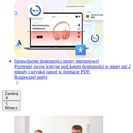
Sprawdzenie dostępności strony internetowej
Przetestuj swoją witrynę pod kątem dostępności w mniej niż 2
minuty i uzyskaj raport w formacie PDF.
Rozpocznij audyt
Zamknij
Wstecz