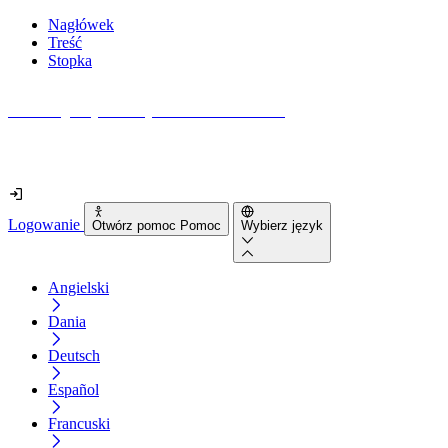
Nagłówek
Treść
Stopka
Jak dostępna jest Twoja strona internetowa?
Dowiedz się w mniej niż 2 minuty
Logowanie
Otwórz pomoc Pomoc
Wybierz język
Angielski
Dania
Deutsch
Español
Francuski