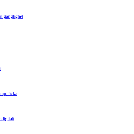
illgänglighet
m
 upptäcka
digitalt