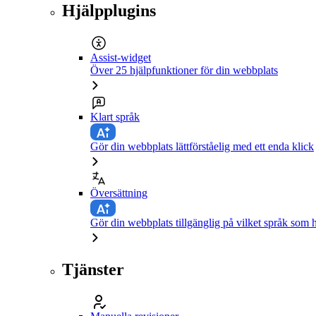
Hjälpplugins
Assist-widget
Över 25 hjälpfunktioner för din webbplats
Klart språk
Gör din webbplats lättförståelig med ett enda klick
Översättning
Gör din webbplats tillgänglig på vilket språk som h
Tjänster