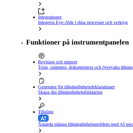
Integrationer
Integrera Eye-Able i dina processer och verktyg
Funktioner på instrumentpanelen
Revision och rapport
Testa, optimera, dokumentera och övervaka tillgän
Generator för tillgänglighetsdeklarationer
Skapa din tillgänglighetsförklaring
Tillgång
Åtgärda många tillgänglighetsproblem med AI med 