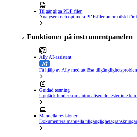
Tillgängliga PDF-filer
Analysera och optimera PDF-filer automatiskt för t
Funktioner på instrumentpanelen
Ally AI-assistent
Få hjälp av Ally med att lösa tillgänglighetsproble
Guidad testning
Upptäck hinder som automatiserade tester inte kan
Manuella revisioner
Dokumentera manuella tillgänglighetsgranskningar 