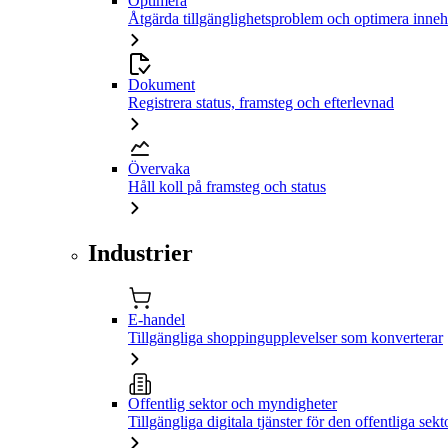
Optimera
Åtgärda tillgänglighetsproblem och optimera inneh
Dokument
Registrera status, framsteg och efterlevnad
Övervaka
Håll koll på framsteg och status
Industrier
E-handel
Tillgängliga shoppingupplevelser som konverterar
Offentlig sektor och myndigheter
Tillgängliga digitala tjänster för den offentliga sekt