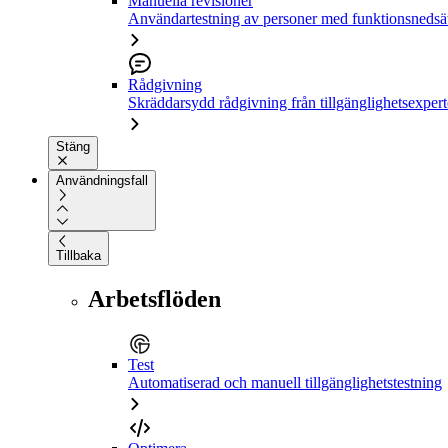
Manuella revisioner
Användartestning av personer med funktionsnedsä
Rådgivning
Skräddarsydd rådgivning från tillgänglighetsexpert
Stäng
Användningsfall
Tillbaka
Arbetsflöden
Test
Automatiserad och manuell tillgänglighetstestning