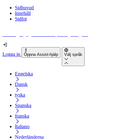
Sidhuvud
Innehåll
Sidfot
Hur tillgänglig är din webbplats egentligen?
Logga in
Öppna Assist-hjälp
Välj språk
Engelska
Dansk
tyska
Spanska
franska
Italiano
Nederländerna