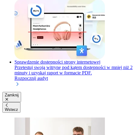
Sprawdzenie dostępności strony internetowej
Przetestuj swoją witrynę pod kątem dostępności w mniej niż 2
minuty i uzyskaj raport w formacie PDF.
Rozpocznij audyt
Zamknij
Wstecz