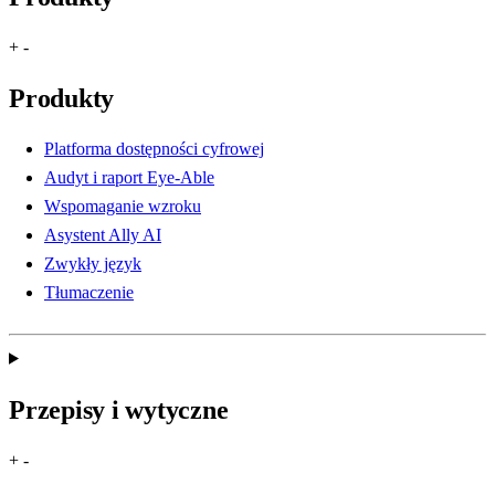
+
-
Produkty
Platforma dostępności cyfrowej
Audyt i raport Eye-Able
Wspomaganie wzroku
Asystent Ally AI
Zwykły język
Tłumaczenie
Przepisy i wytyczne
+
-