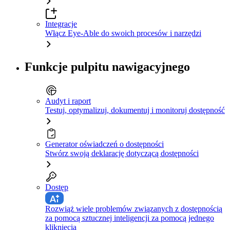
Integracje
Włącz Eye-Able do swoich procesów i narzędzi
Funkcje pulpitu nawigacyjnego
Audyt i raport
Testuj, optymalizuj, dokumentuj i monitoruj dostępność
Generator oświadczeń o dostępności
Stwórz swoją deklarację dotyczącą dostępności
Dostęp
Rozwiąż wiele problemów związanych z dostępnością
za pomocą sztucznej inteligencji za pomocą jednego
kliknięcia