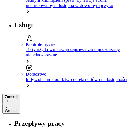
Jednym kliknięciem spraw, by Twoja strona
internetowa była dostępna w dowolnym języku
Usługi
Kontrole ręczne
Testy użytkowników przeprowadzone przez osoby
niepełnosprawne
Doradztwo
Indywidualne doradztwo od ekspertów ds. dostępności
Zamknij
Wstecz
Przepływy pracy