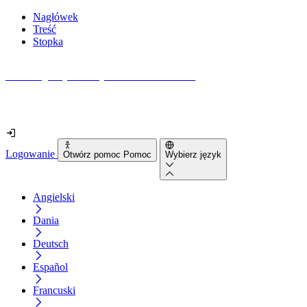
Nagłówek
Treść
Stopka
Jak dostępna jest Twoja strona internetowa?
Dowiedz się w mniej niż 2 minuty
Logowanie
Otwórz pomoc Pomoc
Wybierz język
Angielski
Dania
Deutsch
Español
Francuski