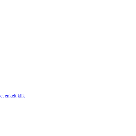
k
t enkelt klik