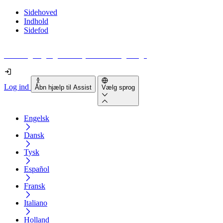
Sidehoved
Indhold
Sidefod
Hvor tilgængelig er din hjemmeside egentlig?
Log ind
Åbn hjælp til Assist
Vælg sprog
Engelsk
Dansk
Tysk
Español
Fransk
Italiano
Holland