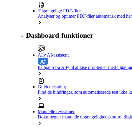
Tilgængelige PDF-filer
Analyser og optimer PDF-filer automatisk med hen
Dashboard-funktioner
Ally AI-assistent
Få hjælp fra Ally til at løse problemer med tilgæng
Guidet testning
Find de hindringer, som automatiserede test ikke 
Manuelle revisioner
Dokumenter manuelle tilgængelighedskontrol digit