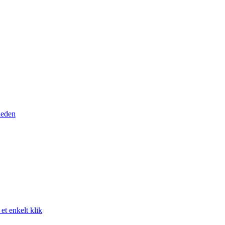
heden
t enkelt klik