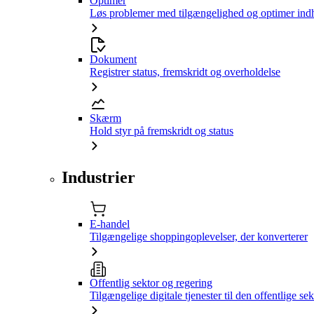
Optimer
Løs problemer med tilgængelighed og optimer ind
Dokument
Registrer status, fremskridt og overholdelse
Skærm
Hold styr på fremskridt og status
Industrier
E-handel
Tilgængelige shoppingoplevelser, der konverterer
Offentlig sektor og regering
Tilgængelige digitale tjenester til den offentlige sek