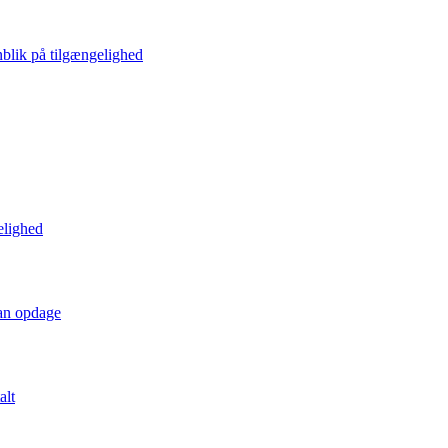
blik på tilgængelighed
elighed
kan opdage
alt