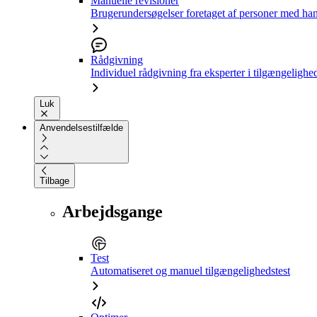
Manuelle revisioner
Brugerundersøgelser foretaget af personer med ha
Rådgivning
Individuel rådgivning fra eksperter i tilgængelighe
Luk
Anvendelsestilfælde
Tilbage
Arbejdsgange
Test
Automatiseret og manuel tilgængelighedstest