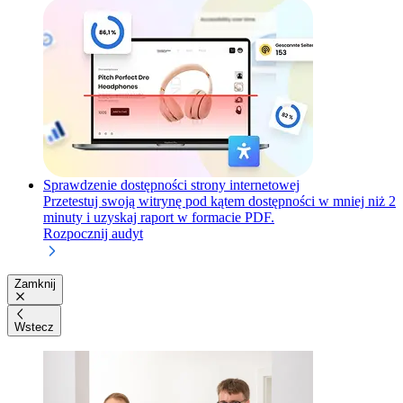
Sprawdzenie dostępności strony internetowej
Przetestuj swoją witrynę pod kątem dostępności w mniej niż 2
minuty i uzyskaj raport w formacie PDF.
Rozpocznij audyt
Zamknij
Wstecz