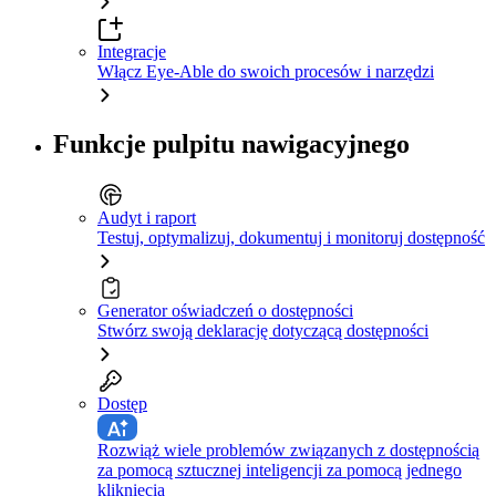
Integracje
Włącz Eye-Able do swoich procesów i narzędzi
Funkcje pulpitu nawigacyjnego
Audyt i raport
Testuj, optymalizuj, dokumentuj i monitoruj dostępność
Generator oświadczeń o dostępności
Stwórz swoją deklarację dotyczącą dostępności
Dostęp
Rozwiąż wiele problemów związanych z dostępnością
za pomocą sztucznej inteligencji za pomocą jednego
kliknięcia