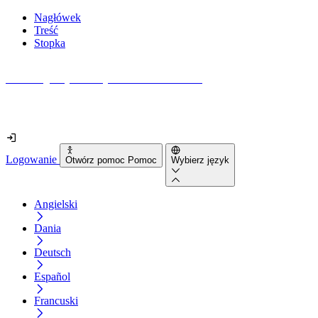
Nagłówek
Treść
Stopka
Jak dostępna jest Twoja strona internetowa?
Dowiedz się w mniej niż 2 minuty
Logowanie
Otwórz pomoc Pomoc
Wybierz język
Angielski
Dania
Deutsch
Español
Francuski