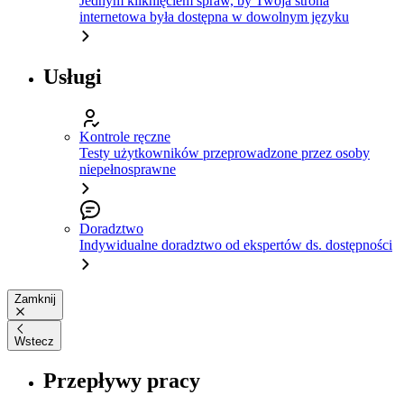
Jednym kliknięciem spraw, by Twoja strona
internetowa była dostępna w dowolnym języku
Usługi
Kontrole ręczne
Testy użytkowników przeprowadzone przez osoby
niepełnosprawne
Doradztwo
Indywidualne doradztwo od ekspertów ds. dostępności
Zamknij
Wstecz
Przepływy pracy