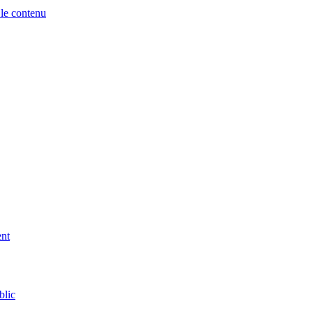
 le contenu
ent
blic