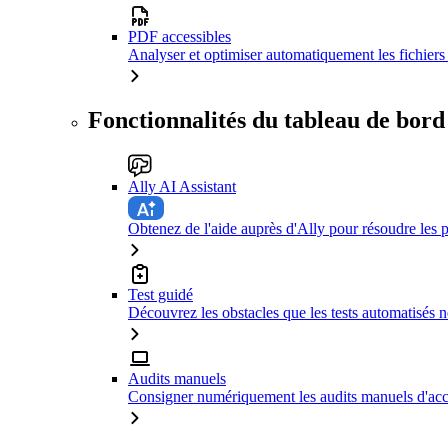
PDF accessibles
Analyser et optimiser automatiquement les fichiers 
Fonctionnalités du tableau de bord
Ally AI Assistant
Obtenez de l'aide auprès d'Ally pour résoudre les p
Test guidé
Découvrez les obstacles que les tests automatisés n
Audits manuels
Consigner numériquement les audits manuels d'acce