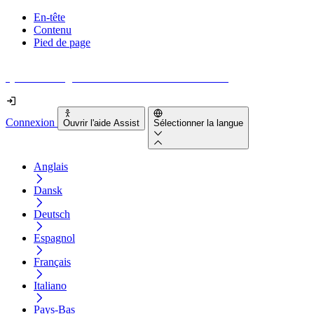
En-tête
Contenu
Pied de page
Quel est le degré d'accessibilité de votre site web ?
Connexion
Ouvrir l'aide Assist
Sélectionner la langue
Anglais
Dansk
Deutsch
Espagnol
Français
Italiano
Pays-Bas