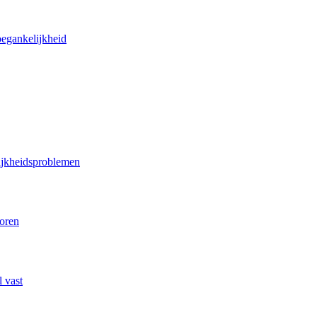
oegankelijkheid
lijkheidsproblemen
poren
 vast