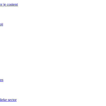
r je content
bij
ren
lieke sector