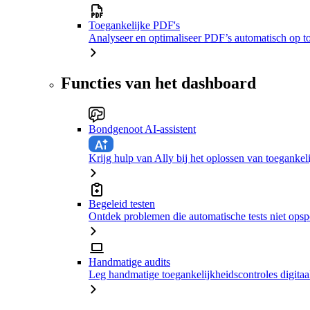
Toegankelijke PDF's
Analyseer en optimaliseer PDF’s automatisch op t
Functies van het dashboard
Bondgenoot AI-assistent
Krijg hulp van Ally bij het oplossen van toeganke
Begeleid testen
Ontdek problemen die automatische tests niet ops
Handmatige audits
Leg handmatige toegankelijkheidscontroles digitaal