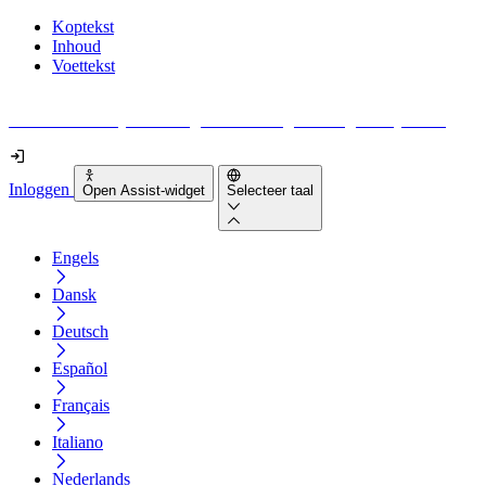
Koptekst
Inhoud
Voettekst
Geen idee waar je moet beginnen met digitale toegankelijkheid?
Inloggen
Open Assist-widget
Selecteer taal
Engels
Dansk
Deutsch
Español
Français
Italiano
Nederlands