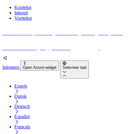
Koptekst
Inhoud
Voettekst
Geen idee waar je moet beginnen met digitale toegankelijkheid?
Download vandaag nog gratis onze
EAA-checklist
!
Inloggen
Open Assist-widget
Selecteer taal
Engels
Dansk
Deutsch
Español
Français