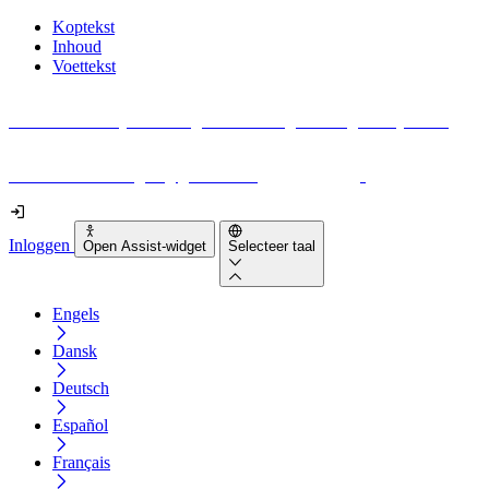
Koptekst
Inhoud
Voettekst
Geen idee waar je moet beginnen met digitale toegankelijkheid?
Download vandaag nog gratis onze
EAA-checklist
!
Inloggen
Open Assist-widget
Selecteer taal
Engels
Dansk
Deutsch
Español
Français