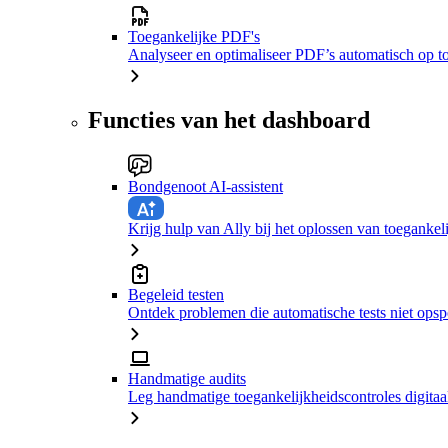
Toegankelijke PDF's
Analyseer en optimaliseer PDF’s automatisch op t
Functies van het dashboard
Bondgenoot AI-assistent
Krijg hulp van Ally bij het oplossen van toeganke
Begeleid testen
Ontdek problemen die automatische tests niet ops
Handmatige audits
Leg handmatige toegankelijkheidscontroles digitaal