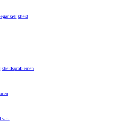
oegankelijkheid
lijkheidsproblemen
poren
 vast