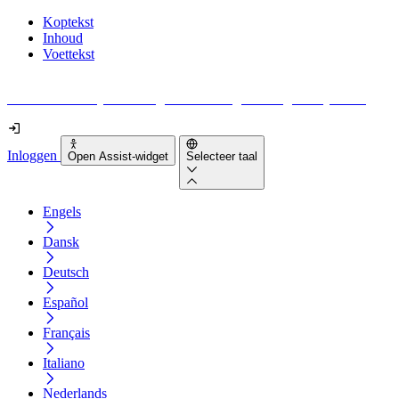
Koptekst
Inhoud
Voettekst
Geen idee waar je moet beginnen met digitale toegankelijkheid?
Inloggen
Open Assist-widget
Selecteer taal
Engels
Dansk
Deutsch
Español
Français
Italiano
Nederlands