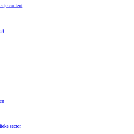
r je content
bij
ren
lieke sector