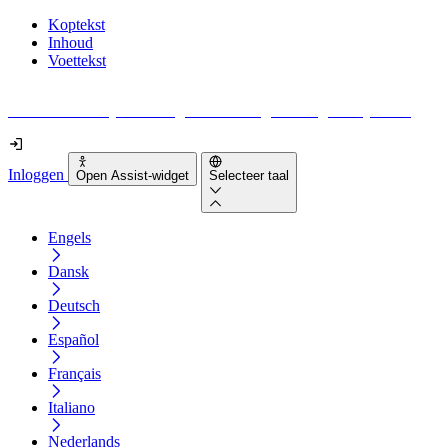
Koptekst
Inhoud
Voettekst
Geen idee waar je moet beginnen met digitale toegankelijkheid?
Inloggen
Open Assist-widget
Selecteer taal
Engels
Dansk
Deutsch
Español
Français
Italiano
Nederlands