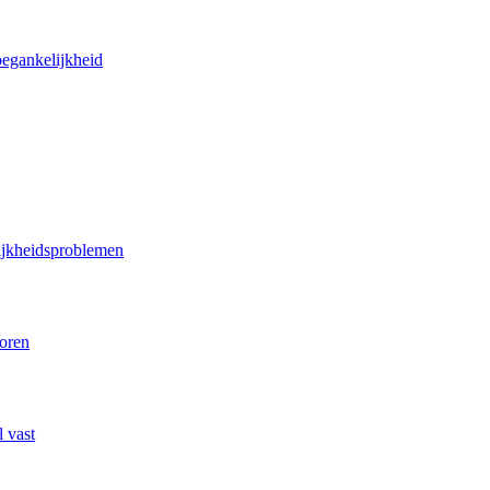
oegankelijkheid
lijkheidsproblemen
poren
 vast