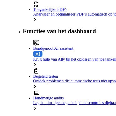
Toegankelijke PDF's
Analyseer en optimaliseer PDF’s automatisch op t
Functies van het dashboard
Bondgenoot AI-assistent
Krijg hulp van Ally bij het oplossen van toeganke
Begeleid testen
Ontdek problemen die automatische tests niet ops
Handmatige audits
Leg handmatige toegankelijkheidscontroles digitaal