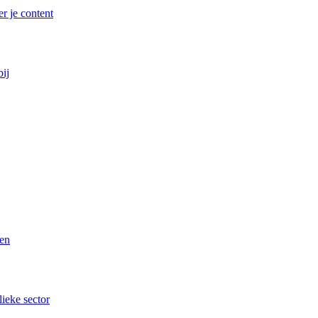
r je content
bij
ren
lieke sector