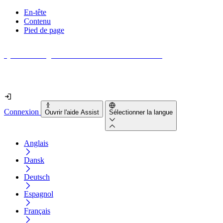
En-tête
Contenu
Pied de page
Quel est le degré d'accessibilité de votre site web ?
Découvrez-le en moins de 2 minutes
Connexion
Ouvrir l'aide Assist
Sélectionner la langue
Anglais
Dansk
Deutsch
Espagnol
Français