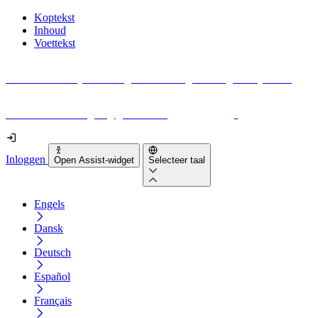
Koptekst
Inhoud
Voettekst
Geen idee waar je moet beginnen met digitale toegankelijkheid?
Download vandaag nog gratis onze
EAA-checklist
!
Inloggen
Open Assist-widget
Selecteer taal
Engels
Dansk
Deutsch
Español
Français