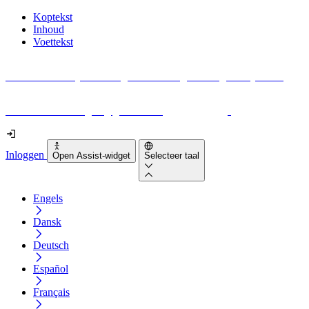
Koptekst
Inhoud
Voettekst
Geen idee waar je moet beginnen met digitale toegankelijkheid?
Download vandaag nog gratis onze
EAA-checklist
!
Inloggen
Open Assist-widget
Selecteer taal
Engels
Dansk
Deutsch
Español
Français