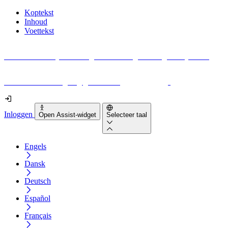
Koptekst
Inhoud
Voettekst
Geen idee waar je moet beginnen met digitale toegankelijkheid?
Download vandaag nog gratis onze
EAA-checklist
!
Inloggen
Open Assist-widget
Selecteer taal
Engels
Dansk
Deutsch
Español
Français