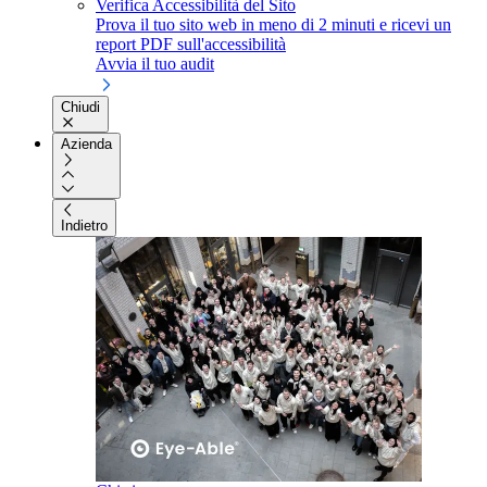
Verifica Accessibilità del Sito
Prova il tuo sito web in meno di 2 minuti e ricevi un
report PDF sull'accessibilità
Avvia il tuo audit
Chiudi
Azienda
Indietro