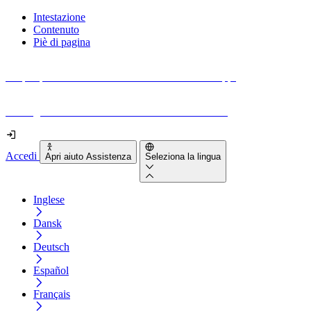
Intestazione
Contenuto
Piè di pagina
Scopri quanto sono accessibili il tuo sito e le tue app.
Prova gratuitamente il tuo sito e il nostro strumento
Accedi
Apri aiuto Assistenza
Seleziona la lingua
Inglese
Dansk
Deutsch
Español
Français