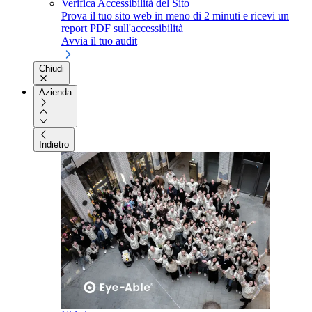
Verifica Accessibilità del Sito
Prova il tuo sito web in meno di 2 minuti e ricevi un
report PDF sull'accessibilità
Avvia il tuo audit
Chiudi
Azienda
Indietro