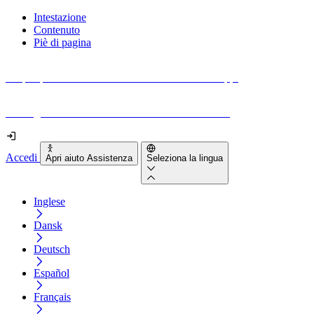
Intestazione
Contenuto
Piè di pagina
Scopri quanto sono accessibili il tuo sito e le tue app.
Prova gratuitamente il tuo sito e il nostro strumento
Accedi
Apri aiuto Assistenza
Seleziona la lingua
Inglese
Dansk
Deutsch
Español
Français