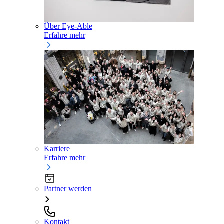
Über Eye-Able
Erfahre mehr
Karriere
Erfahre mehr
Partner werden
Kontakt