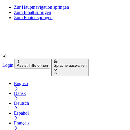
Zur Hauptnavigation springen
Zum Inhalt springen
Zum Footer springen
Wie barrierefrei ist deine Website wirklich?
Finde es in nur 2 Minuten heraus
Login
Assist Hilfe öffnen
Sprache auswählen
English
Dansk
Deutsch
Español
Français