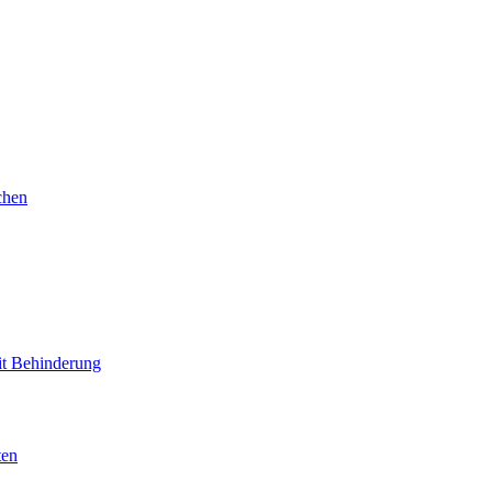
chen
mit Behinderung
ten