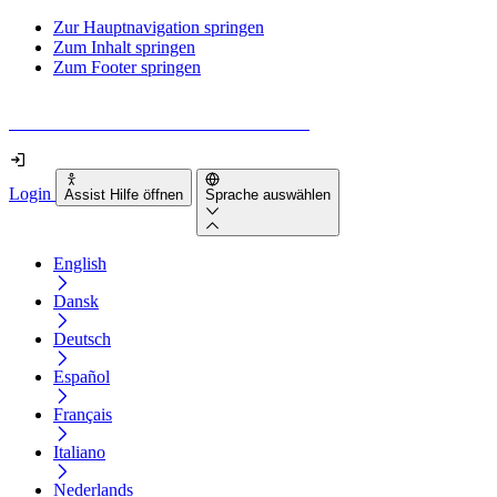
Zur Hauptnavigation springen
Zum Inhalt springen
Zum Footer springen
Wie barrierefrei ist deine Website wirklich?
Login
Assist Hilfe öffnen
Sprache auswählen
English
Dansk
Deutsch
Español
Français
Italiano
Nederlands