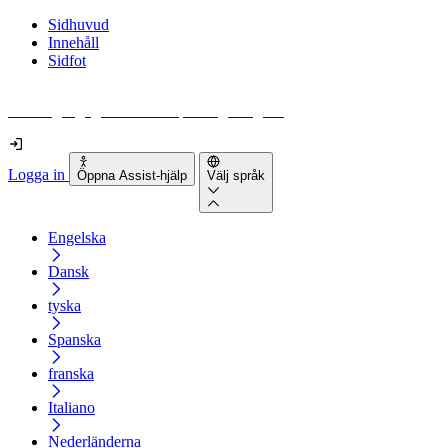
Sidhuvud
Innehåll
Sidfot
Hur tillgänglig är din webbplats egentligen?
Logga in
Öppna Assist-hjälp
Välj språk
Engelska
Dansk
tyska
Spanska
franska
Italiano
Nederländerna