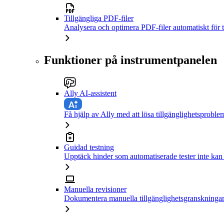
Tillgängliga PDF-filer
Analysera och optimera PDF-filer automatiskt för t
Funktioner på instrumentpanelen
Ally AI-assistent
Få hjälp av Ally med att lösa tillgänglighetsproble
Guidad testning
Upptäck hinder som automatiserade tester inte kan
Manuella revisioner
Dokumentera manuella tillgänglighetsgranskningar 