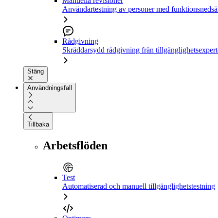
Manuella revisioner
Användartestning av personer med funktionsnedsä
Rådgivning
Skräddarsydd rådgivning från tillgänglighetsexpert
Stäng
Användningsfall
Tillbaka
Arbetsflöden
Test
Automatiserad och manuell tillgänglighetstestning