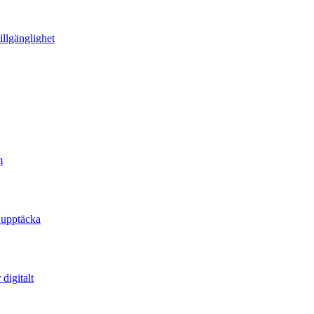
illgänglighet
m
 upptäcka
digitalt