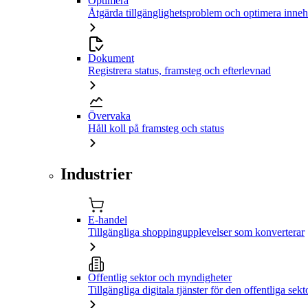
Optimera
Åtgärda tillgänglighetsproblem och optimera inneh
Dokument
Registrera status, framsteg och efterlevnad
Övervaka
Håll koll på framsteg och status
Industrier
E-handel
Tillgängliga shoppingupplevelser som konverterar
Offentlig sektor och myndigheter
Tillgängliga digitala tjänster för den offentliga sekt