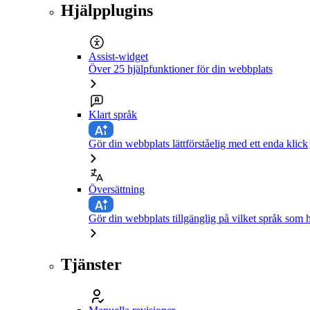
Hjälpplugins
Assist-widget
Över 25 hjälpfunktioner för din webbplats
Klart språk
Gör din webbplats lättförståelig med ett enda klick
Översättning
Gör din webbplats tillgänglig på vilket språk som h
Tjänster