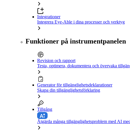
Integrationer
Integrera Eye-Able i dina processer och verktyg
Funktioner på instrumentpanelen
Revision och rapport
Testa, optimera, dokumentera och övervaka tillgän
Generator för tillgänglighetsdeklarationer
Skapa din tillgänglighetsförklaring
Tillgång
Åtgärda många tillgänglighetsproblem med AI med 