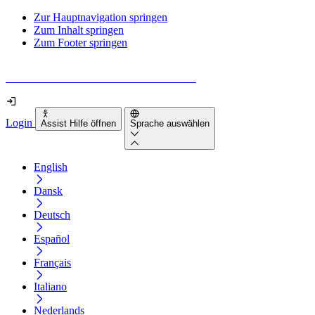
Zur Hauptnavigation springen
Zum Inhalt springen
Zum Footer springen
Wie barrierefrei ist deine Website wirklich?
Login
Assist Hilfe öffnen
Sprache auswählen
English
Dansk
Deutsch
Español
Français
Italiano
Nederlands