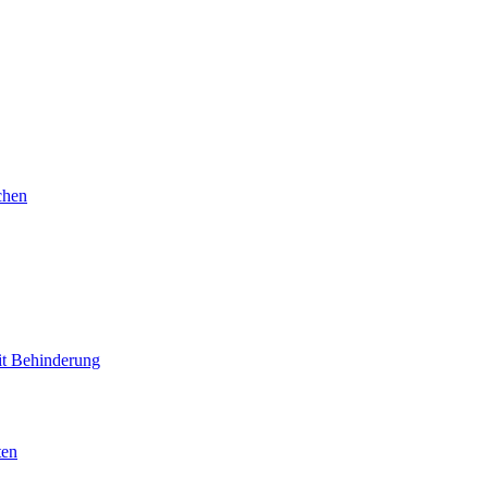
chen
mit Behinderung
ten