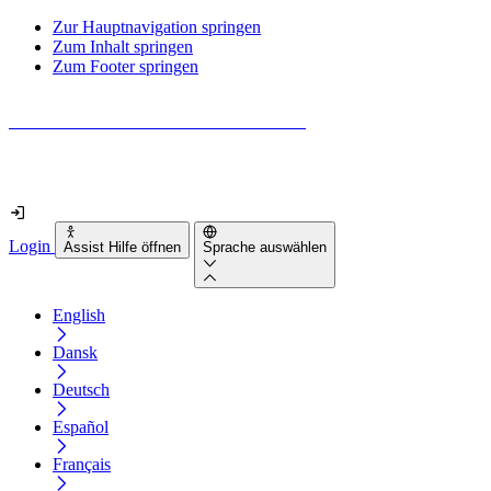
Zur Hauptnavigation springen
Zum Inhalt springen
Zum Footer springen
Wie barrierefrei ist deine Website wirklich?
Finde es in nur 2 Minuten heraus
Login
Assist Hilfe öffnen
Sprache auswählen
English
Dansk
Deutsch
Español
Français