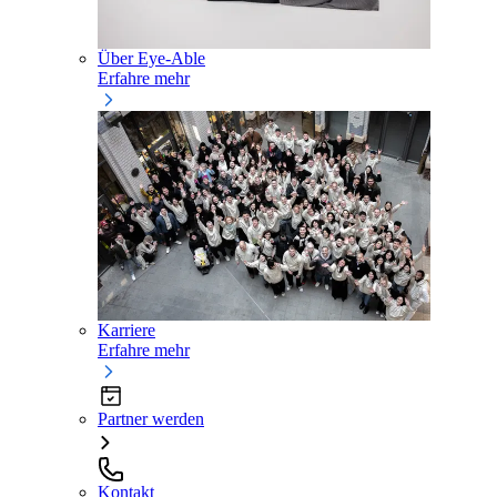
Über Eye-Able
Erfahre mehr
Karriere
Erfahre mehr
Partner werden
Kontakt