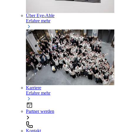
Über Eye-Able
Erfahre mehr
Karriere
Erfahre mehr
Partner werden
Kontakt