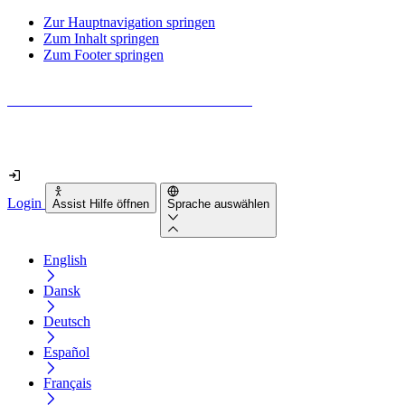
Zur Hauptnavigation springen
Zum Inhalt springen
Zum Footer springen
Wie barrierefrei ist deine Website wirklich?
Finde es in nur 2 Minuten heraus
Login
Assist Hilfe öffnen
Sprache auswählen
English
Dansk
Deutsch
Español
Français