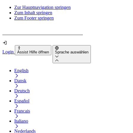
Zur Hauptnavigation springen
Zum Inhalt springen
Zum Footer springen
Wie barrierefrei ist deine Website wirklich?
Login
Assist Hilfe öffnen
Sprache auswählen
English
Dansk
Deutsch
Español
Français
Italiano
Nederlands