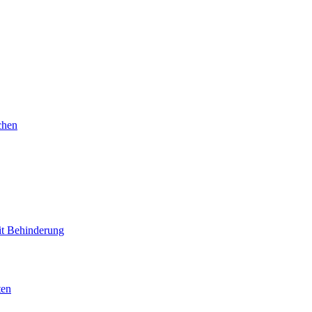
chen
mit Behinderung
ten