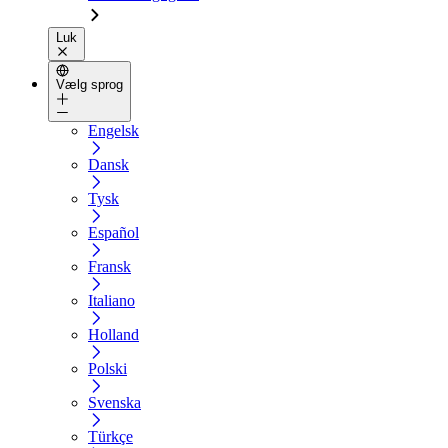
Luk
Vælg sprog
Engelsk
Dansk
Tysk
Español
Fransk
Italiano
Holland
Polski
Svenska
Türkçe