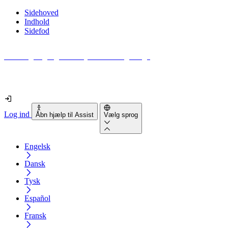
Sidehoved
Indhold
Sidefod
Hvor tilgængelig er din hjemmeside egentlig?
Find ud af det på mindre end 2 minutter
Log ind
Åbn hjælp til Assist
Vælg sprog
Engelsk
Dansk
Tysk
Español
Fransk