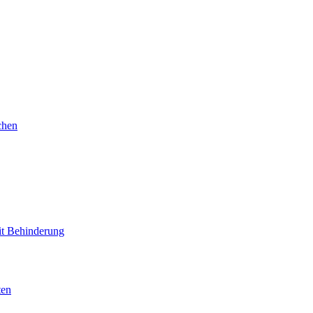
chen
mit Behinderung
ten