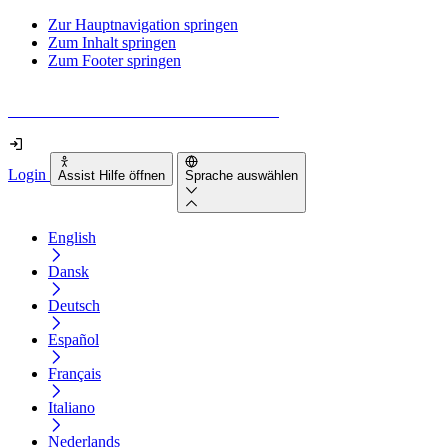
Zur Hauptnavigation springen
Zum Inhalt springen
Zum Footer springen
Wie barrierefrei ist deine Website wirklich?
Login
Assist Hilfe öffnen
Sprache auswählen
English
Dansk
Deutsch
Español
Français
Italiano
Nederlands