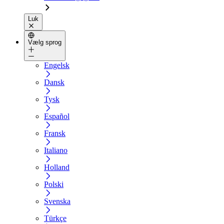
Luk
Vælg sprog
Engelsk
Dansk
Tysk
Español
Fransk
Italiano
Holland
Polski
Svenska
Türkçe