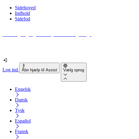
Sidehoved
Indhold
Sidefod
Hvor tilgængelig er din hjemmeside egentlig?
Find ud af det på mindre end 2 minutter
Log ind
Åbn hjælp til Assist
Vælg sprog
Engelsk
Dansk
Tysk
Español
Fransk