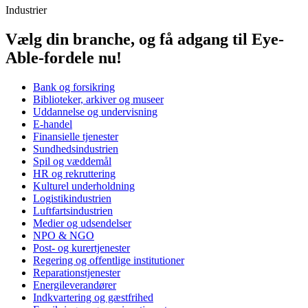
Industrier
Vælg din branche, og få adgang til Eye-
Able-fordele nu!
Bank og forsikring
Biblioteker, arkiver og museer
Uddannelse og undervisning
E-handel
Finansielle tjenester
Sundhedsindustrien
Spil og væddemål
HR og rekruttering
Kulturel underholdning
Logistikindustrien
Luftfartsindustrien
Medier og udsendelser
NPO & NGO
Post- og kurertjenester
Regering og offentlige institutioner
Reparationstjenester
Energileverandører
Indkvartering og gæstfrihed