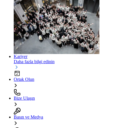
Kariyer
Daha fazla bilgi edinin
Ortak Olun
Bize Ulaşın
Basın ve Medya