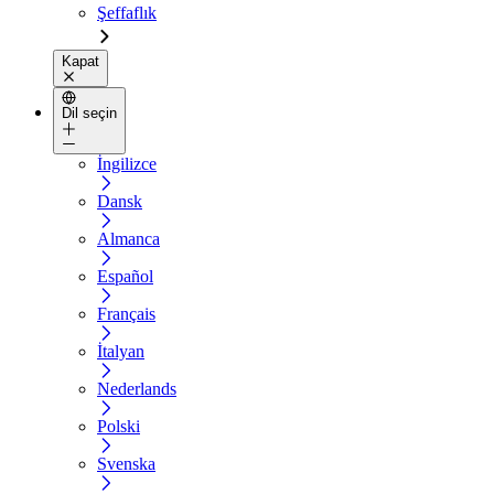
Şeffaflık
Kapat
Dil seçin
İngilizce
Dansk
Almanca
Español
Français
İtalyan
Nederlands
Polski
Svenska