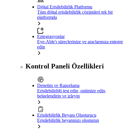
Dijital Erişilebilirlik Platformu
Tüm dijital erişilebilirlik çözümleri tek bir
platformda
Entegrasyonlar
Eye-Able'ı süreçlerinize ve araçlarınıza entegre
edin
Kontrol Paneli Özellikleri
Denetim ve Raporlama
Erişilebilirliği test edin, optimize edin,
belgelendirin ve izleyin
Erişilebilirlik Beyanı Oluşturucu
Erişilebilirlik beyanınızı oluşturun