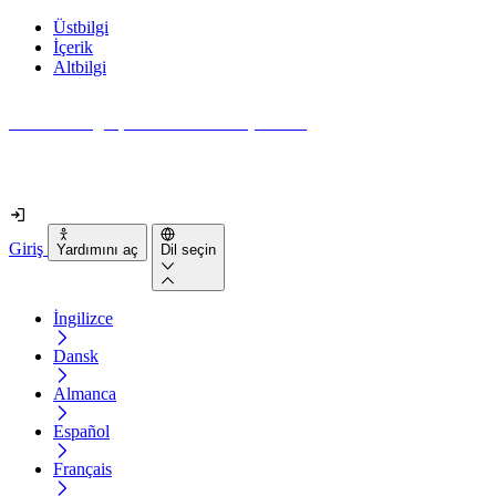
Üstbilgi
İçerik
Altbilgi
Web siteniz gerçekten ne kadar erişilebilir?
2 dakikadan kısa sürede öğrenin
Giriş
Yardımını aç
Dil seçin
İngilizce
Dansk
Almanca
Español
Français