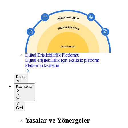
Dijital Erişilebilirlik Platformu
Dijital erişilebilirlik için eksiksiz platform
Platformu keşfedin
Kapat
Kaynaklar
Geri
Yasalar ve Yönergeler