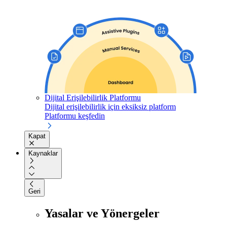
Dijital Erişilebilirlik Platformu
Dijital erişilebilirlik için eksiksiz platform
Platformu keşfedin
Kapat
Kaynaklar
Geri
Yasalar ve Yönergeler