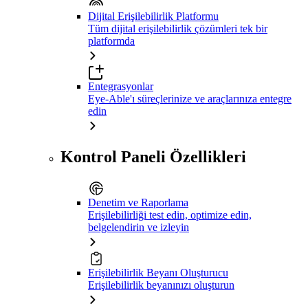
Dijital Erişilebilirlik Platformu
Tüm dijital erişilebilirlik çözümleri tek bir
platformda
Entegrasyonlar
Eye-Able'ı süreçlerinize ve araçlarınıza entegre
edin
Kontrol Paneli Özellikleri
Denetim ve Raporlama
Erişilebilirliği test edin, optimize edin,
belgelendirin ve izleyin
Erişilebilirlik Beyanı Oluşturucu
Erişilebilirlik beyanınızı oluşturun