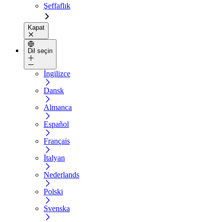
Şeffaflık
Kapat
Dil seçin
İngilizce
Dansk
Almanca
Español
Français
İtalyan
Nederlands
Polski
Svenska