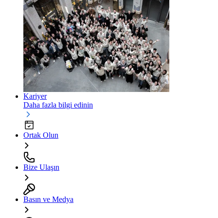
Kariyer
Daha fazla bilgi edinin
Ortak Olun
Bize Ulaşın
Basın ve Medya