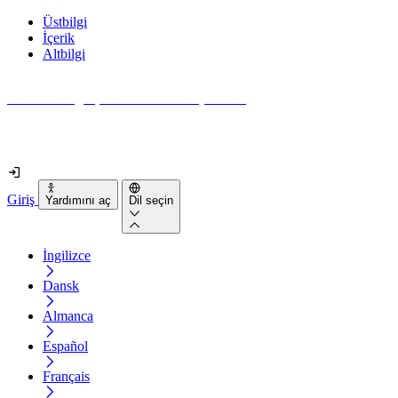
Üstbilgi
İçerik
Altbilgi
Web siteniz gerçekten ne kadar erişilebilir?
2 dakikadan kısa sürede öğrenin
Giriş
Yardımını aç
Dil seçin
İngilizce
Dansk
Almanca
Español
Français