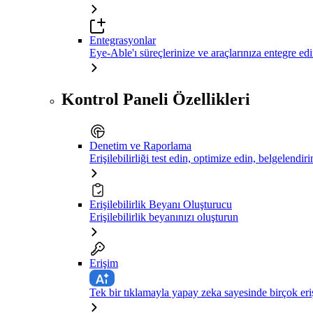
Entegrasyonlar
Eye-Able'ı süreçlerinize ve araçlarınıza entegre ed
Kontrol Paneli Özellikleri
Denetim ve Raporlama
Erişilebilirliği test edin, optimize edin, belgelendiri
Erişilebilirlik Beyanı Oluşturucu
Erişilebilirlik beyanınızı oluşturun
Erişim
Tek bir tıklamayla yapay zeka sayesinde birçok eriş