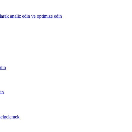
olarak analiz edin ve optimize edin
alın
din
 belgelemek