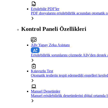
Erişilebilir PDF'ler
PDF dosyalarını erişilebilirlik açısından otomatik 
Kontrol Paneli Özellikleri
Ally Yapay Zeka Asistanı
Erişilebilirlik sorunlarını çözmede Ally'den destek 
Kılavuzlu Test
Otomatik testlerin tespit edemediği engelleri keşfe
Manuel Denetimler
Manuel erişilebilirlik denetimlerini dijital ortamda