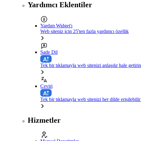
Yardımcı Eklentiler
Yardım Widget'ı
Web siteniz için 25'ten fazla yardımcı özellik
Sade Dil
Tek bir tıklamayla web sitenizi anlaşılır hale getirin
Çeviri
Tek bir tıklamayla web sitenizi her dilde erişilebilir
Hizmetler