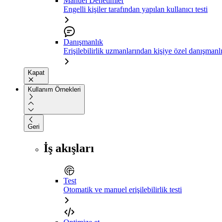
Manuel Denetimler
Engelli kişiler tarafından yapılan kullanıcı testi
Danışmanlık
Erişilebilirlik uzmanlarından kişiye özel danışmanl
Kapat
Kullanım Örnekleri
Geri
İş akışları
Test
Otomatik ve manuel erişilebilirlik testi