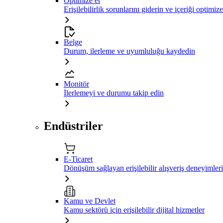
Optimize et
Erişilebilirlik sorunlarını giderin ve içeriği optimiz
Belge
Durum, ilerleme ve uyumluluğu kaydedin
Monitör
İlerlemeyi ve durumu takip edin
Endüstriler
E-Ticaret
Dönüşüm sağlayan erişilebilir alışveriş deneyimleri
Kamu ve Devlet
Kamu sektörü için erişilebilir dijital hizmetler