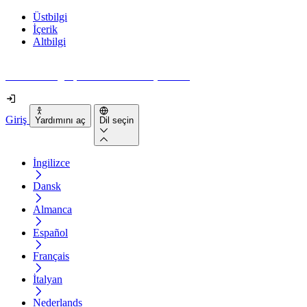
Üstbilgi
İçerik
Altbilgi
Web siteniz gerçekten ne kadar erişilebilir?
Giriş
Yardımını aç
Dil seçin
İngilizce
Dansk
Almanca
Español
Français
İtalyan
Nederlands