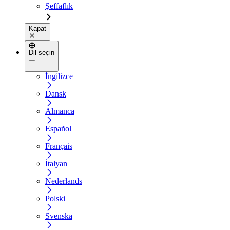
Şeffaflık
Kapat
Dil seçin
İngilizce
Dansk
Almanca
Español
Français
İtalyan
Nederlands
Polski
Svenska