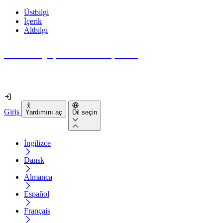
Üstbilgi
İçerik
Altbilgi
Web siteniz gerçekten ne kadar erişilebilir?
2 dakikadan kısa sürede öğrenin
Giriş
Yardımını aç
Dil seçin
İngilizce
Dansk
Almanca
Español
Français