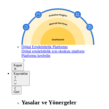
Dijital Erişilebilirlik Platformu
Dijital erişilebilirlik için eksiksiz platform
Platformu keşfedin
Kapat
Kaynaklar
Geri
Yasalar ve Yönergeler