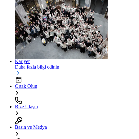
Kariyer
Daha fazla bilgi edinin
Ortak Olun
Bize Ulaşın
Basın ve Medya