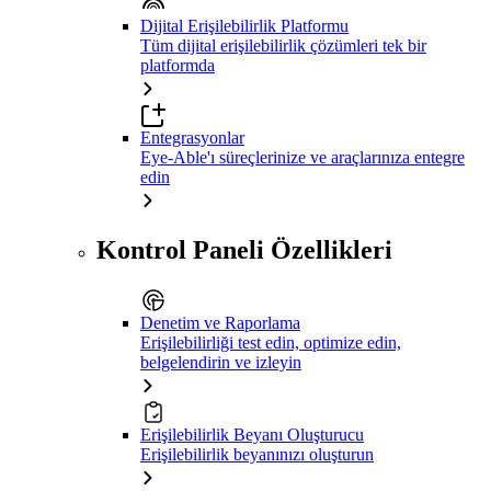
Dijital Erişilebilirlik Platformu
Tüm dijital erişilebilirlik çözümleri tek bir
platformda
Entegrasyonlar
Eye-Able'ı süreçlerinize ve araçlarınıza entegre
edin
Kontrol Paneli Özellikleri
Denetim ve Raporlama
Erişilebilirliği test edin, optimize edin,
belgelendirin ve izleyin
Erişilebilirlik Beyanı Oluşturucu
Erişilebilirlik beyanınızı oluşturun