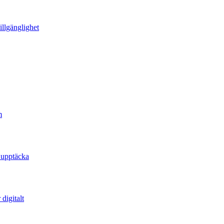
illgänglighet
m
 upptäcka
digitalt