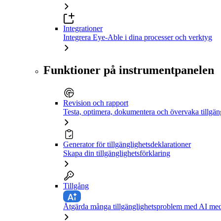
Integrationer
Integrera Eye-Able i dina processer och verktyg
Funktioner på instrumentpanelen
Revision och rapport
Testa, optimera, dokumentera och övervaka tillgän
Generator för tillgänglighetsdeklarationer
Skapa din tillgänglighetsförklaring
Tillgång
Åtgärda många tillgänglighetsproblem med AI med 