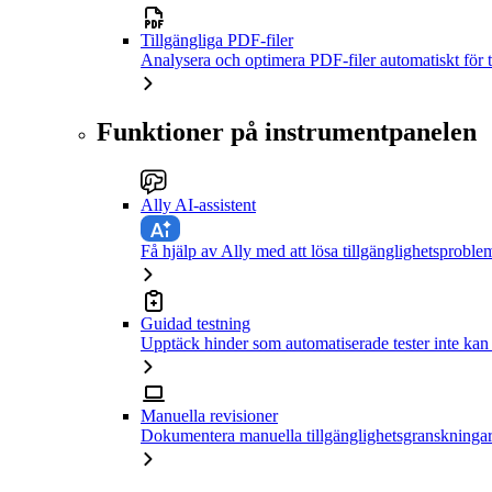
Tillgängliga PDF-filer
Analysera och optimera PDF-filer automatiskt för t
Funktioner på instrumentpanelen
Ally AI-assistent
Få hjälp av Ally med att lösa tillgänglighetsproble
Guidad testning
Upptäck hinder som automatiserade tester inte kan
Manuella revisioner
Dokumentera manuella tillgänglighetsgranskningar 