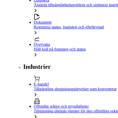
Optimera
Åtgärda tillgänglighetsproblem och optimera inneh
Dokument
Registrera status, framsteg och efterlevnad
Övervaka
Håll koll på framsteg och status
Industrier
E-handel
Tillgängliga shoppingupplevelser som konverterar
Offentlig sektor och myndigheter
Tillgängliga digitala tjänster för den offentliga sekt