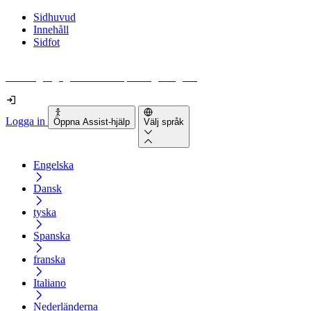
Sidhuvud
Innehåll
Sidfot
Hur tillgänglig är din webbplats egentligen?
Logga in
Öppna Assist-hjälp
Välj språk
Engelska
Dansk
tyska
Spanska
franska
Italiano
Nederländerna