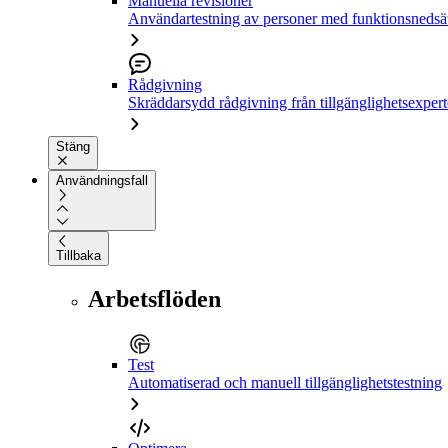
Manuella revisioner
Användartestning av personer med funktionsnedsä
Rådgivning
Skräddarsydd rådgivning från tillgänglighetsexpert
Stäng
Användningsfall
Tillbaka
Arbetsflöden
Test
Automatiserad och manuell tillgänglighetstestning