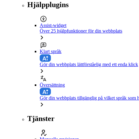
Hjälpplugins
Assist-widget
Över 25 hjälpfunktioner för din webbplats
Klart språk
Gör din webbplats lättförståelig med ett enda klick
Översättning
Gör din webbplats tillgänglig på vilket språk som h
Tjänster